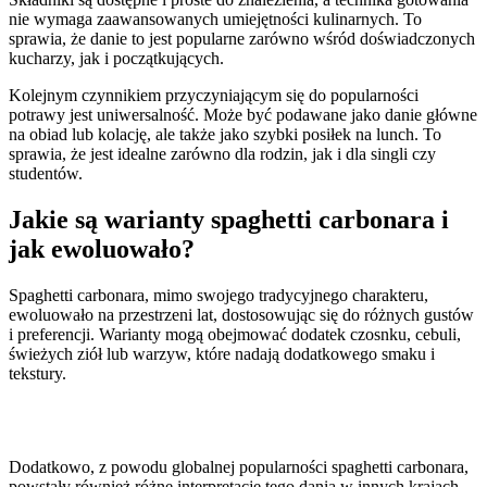
nie wymaga zaawansowanych umiejętności kulinarnych. To
sprawia, że danie to jest popularne zarówno wśród doświadczonych
kucharzy, jak i początkujących.
Kolejnym czynnikiem przyczyniającym się do popularności
potrawy jest uniwersalność. Może być podawane jako danie główne
na obiad lub kolację, ale także jako szybki posiłek na lunch. To
sprawia, że jest idealne zarówno dla rodzin, jak i dla singli czy
studentów.
Jakie są warianty spaghetti carbonara i
jak ewoluowało?
Spaghetti carbonara, mimo swojego tradycyjnego charakteru,
ewoluowało na przestrzeni lat, dostosowując się do różnych gustów
i preferencji. Warianty mogą obejmować dodatek czosnku, cebuli,
świeżych ziół lub warzyw, które nadają dodatkowego smaku i
tekstury.
Dodatkowo, z powodu globalnej popularności spaghetti carbonara,
powstały również różne interpretacje tego dania w innych krajach.