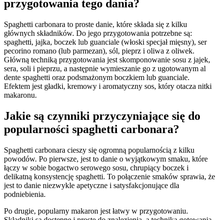
przygotowania tego dania?
Spaghetti carbonara to proste danie, które składa się z kilku
głównych składników. Do jego przygotowania potrzebne są:
spaghetti, jajka, boczek lub guanciale (włoski specjał mięsny), ser
pecorino romano (lub parmezan), sól, pieprz i oliwa z oliwek.
Główną techniką przygotowania jest skomponowanie sosu z jajek,
sera, soli i pieprzu, a następnie wymieszanie go z ugotowanym al
dente spaghetti oraz podsmażonym boczkiem lub guanciale.
Efektem jest gładki, kremowy i aromatyczny sos, który otacza nitki
makaronu.
Jakie są czynniki przyczyniające się do
popularności spaghetti carbonara?
Spaghetti carbonara cieszy się ogromną popularnością z kilku
powodów. Po pierwsze, jest to danie o wyjątkowym smaku, które
łączy w sobie bogactwo serowego sosu, chrupiący boczek i
delikatną konsystencję spaghetti. To połączenie smaków sprawia, że
jest to danie niezwykle apetyczne i satysfakcjonujące dla
podniebienia.
Po drugie, popularny makaron jest łatwy w przygotowaniu.
Składniki są dostępne i proste do znalezienia, a technika gotowania