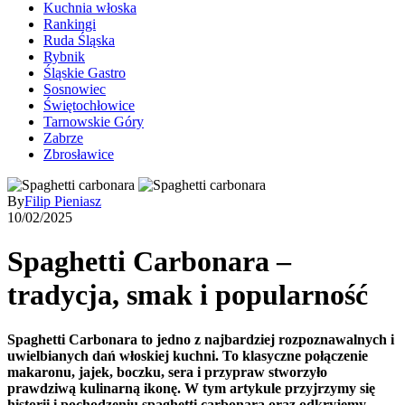
Kuchnia włoska
Rankingi
Ruda Śląska
Rybnik
Śląskie Gastro
Sosnowiec
Świętochłowice
Tarnowskie Góry
Zabrze
Zbrosławice
By
Filip Pieniasz
10/02/2025
Spaghetti Carbonara –
tradycja, smak i popularność
Spaghetti Carbonara to jedno z najbardziej rozpoznawalnych i
uwielbianych dań włoskiej kuchni. To klasyczne połączenie
makaronu, jajek, boczku, sera i przypraw stworzyło
prawdziwą kulinarną ikonę. W tym artykule przyjrzymy się
historii i pochodzeniu spaghetti carbonara oraz odkryjemy