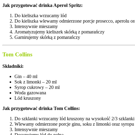
Jak przygotować drinka Aperol Spritz:
Do kieliszka wrzucamy lód
Do kieliszka wlewamy odmierzone porcje prosecco, aperolu o
Intensywnie mieszamy
Aromatyzujemy kieliszek skórką z pomarańczy
Garnirujemy skórką z pomarańczy
Tom Collins
Składniki:
Gin – 40 ml
Sok z limonki – 20 ml
Syrop cukrowy – 20 ml
Woda gazowana
Lód kruszony
Jak przygotować drinka Tom Collins:
Do szklanki wrzucamy lód kruszony na wysokość 2/3 szklanki
Wlewamy odmierzone porcje ginu, soku z limonki oraz syrop
Intensywnie mieszamy
Dosypujemy lód do pełna