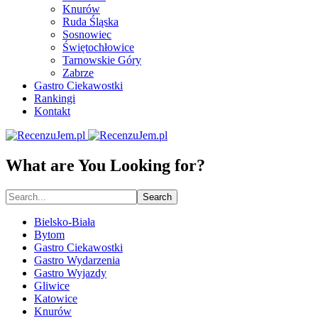
Knurów
Ruda Śląska
Sosnowiec
Świętochłowice
Tarnowskie Góry
Zabrze
Gastro Ciekawostki
Rankingi
Kontakt
What are You Looking for?
Search
Bielsko-Biała
Bytom
Gastro Ciekawostki
Gastro Wydarzenia
Gastro Wyjazdy
Gliwice
Katowice
Knurów