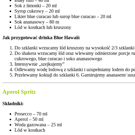
Biały rum – 40 ml
Sok z limonki – 20 ml
Syrop cukrowy – 20 ml
Likier blue curacao lub surop blue curacao – 20 ml
Sok ananasowy – 80 m
Lód w kostkach lub kruszony
Jak przygotować drinka Blue Hawaii:
Do szklanki wrzucamy lód kruszony na wysokość 2/3 szklanki
Do shakera wrzucamy lód oraz wlewamy odmierzone porcje ru
cukrowego, blue curacao i soko ananasowego
Intensywnie „szejkujemy”
Odlewamy wodę lodową z szklanki i uzupełniamy lodem do pe
Przelewamy koktajl do szklanki 6. Garnirujemy ananasem/ su
Aperol Spritz
Składniki:
Prosecco – 70 ml
Aperol – 50 ml
Woda gazowana – 25 ml
Lód w kostkach