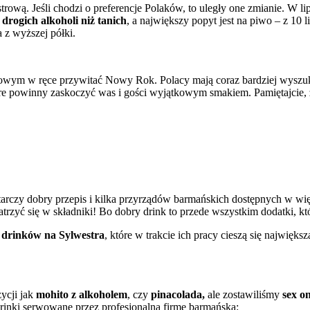
rową. Jeśli chodzi o preferencje Polaków, to uległy one zmianie. W l
drogich alkoholi niż tanich
, a największy popyt jest na piwo – z 10 
a z wyższej półki.
holowym w ręce przywitać Nowy Rok. Polacy mają coraz bardziej wysz
óre powinny zaskoczyć was i gości wyjątkowym smakiem. Pamiętajcie, ż
czy dobry przepis i kilka przyrządów barmańskich dostępnych w więks
rzyć się w składniki! Bo dobry drink to przede wszystkim dodatki, k
 drinków na Sylwestra
, które w trakcie ich pracy cieszą się najwię
ycji jak
mohito z alkoholem
, czy
pinacolada,
ale zostawiliśmy
sex o
drinki serwowane przez profesjonalną firmę barmańską: