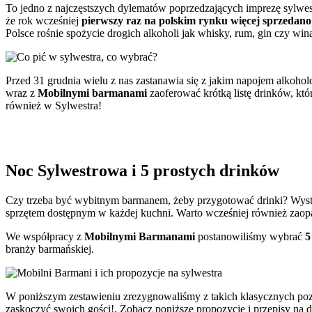
To jedno z najczęstszych dylematów poprzedzających imprezę sylwest
że rok wcześniej
pierwszy raz na polskim rynku więcej sprzedano 
Polsce rośnie spożycie drogich alkoholi jak whisky, rum, gin czy win
Przed 31 grudnia wielu z nas zastanawia się z jakim napojem alko
wraz z
Mobilnymi barmanami
zaoferować krótką listę drinków, kt
również w Sylwestra!
Noc Sylwestrowa i 5 prostych drinków
Czy trzeba być wybitnym barmanem, żeby przygotować drinki? Wystar
sprzętem dostępnym w każdej kuchni. Warto wcześniej również zaopat
We współpracy z
Mobilnymi Barmanami
postanowiliśmy wybrać
5
branży barmańskiej.
W poniższym zestawieniu zrezygnowaliśmy z takich klasycznych poz
zaskoczyć swoich gości!. Zobacz poniższe propozycje i przepisy na 