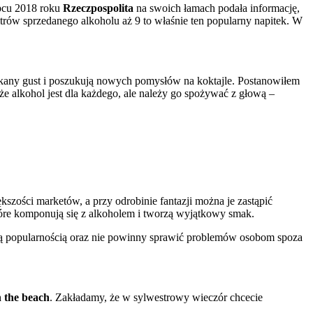
ipcu 2018 roku
Rzeczpospolita
na swoich łamach podała informację,
litrów sprzedanego alkoholu aż 9 to właśnie ten popularny napitek. W
ukany gust i poszukują nowych pomysłów na koktajle. Postanowiłem
e alkohol jest dla każdego, ale należy go spożywać z głową –
zości marketów, a przy odrobinie fantazji można je zastąpić
tóre komponują się z alkoholem i tworzą wyjątkowy smak.
kszą popularnością oraz nie powinny sprawić problemów osobom spoza
n the beach
. Zakładamy, że w sylwestrowy wieczór chcecie