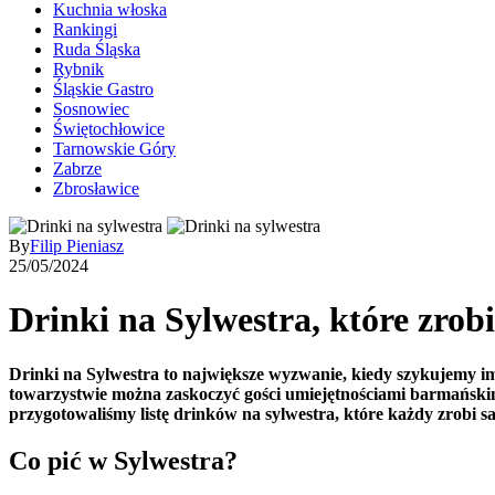
Kuchnia włoska
Rankingi
Ruda Śląska
Rybnik
Śląskie Gastro
Sosnowiec
Świętochłowice
Tarnowskie Góry
Zabrze
Zbrosławice
By
Filip Pieniasz
25/05/2024
Drinki na Sylwestra, które zrobi
Drinki na Sylwestra to największe wyzwanie, kiedy szykujemy im
towarzystwie można zaskoczyć gości umiejętnościami barmańskim
przygotowaliśmy listę drinków na sylwestra, które każdy zrobi 
Co pić w Sylwestra?