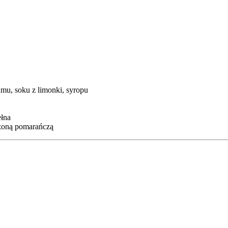
mu, soku z limonki, syropu
łna
szoną pomarańczą