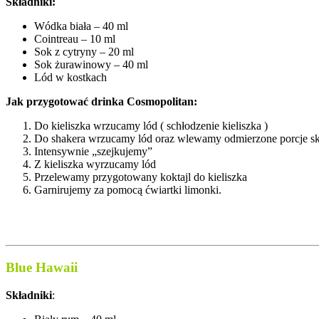
Składniki:
Wódka biała – 40 ml
Cointreau – 10 ml
Sok z cytryny – 20 ml
Sok żurawinowy – 40 ml
Lód w kostkach
Jak przygotować drinka Cosmopolitan:
Do kieliszka wrzucamy lód ( schłodzenie kieliszka )
Do shakera wrzucamy lód oraz wlewamy odmierzone porcje s
Intensywnie „szejkujemy”
Z kieliszka wyrzucamy lód
Przelewamy przygotowany koktajl do kieliszka
Garnirujemy za pomocą ćwiartki limonki.
Blue Hawaii
Składniki
: